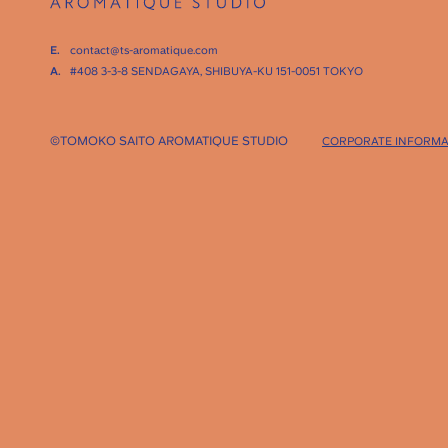
E.
contact@ts-aromatique.com
A.
#408 3-3-8 SENDAGAYA,
SHIBUYA-KU 151-0051 TOKYO
©TOMOKO SAITO AROMATIQUE STUDIO
CORPORATE INFORMA