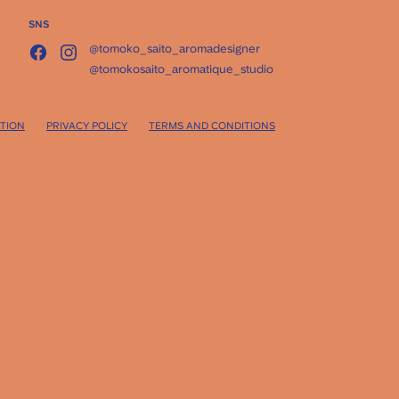
SNS
@tomoko_saito_aromadesigner
@tomokosaito_aromatique_studio
TION
PRIVACY POLICY
TERMS AND CONDITIONS