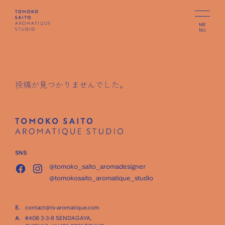
ME
NU
投稿が見つかりませんでした。
SNS
@tomoko_saito_aromadesigner
@tomokosaito_aromatique_studio
E.
contact@ts-aromatique.com
A.
#408 3-3-8 SENDAGAYA,