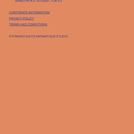
SHIBUYA-KU 151-0051 TOKYO
CORPORATE INFORMATION
PRIVACY POLICY
TERMS AND CONDITIONS
©TOMOKO SAITO AROMATIQUE STUDIO