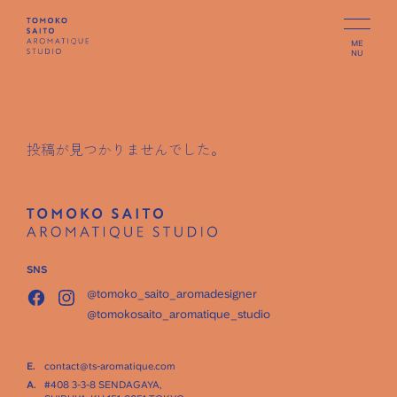
ME
NU
投稿が見つかりませんでした。
SNS
@tomoko_saito_aromadesigner
@tomokosaito_aromatique_studio
E.
contact@ts-aromatique.com
A.
#408 3-3-8 SENDAGAYA,