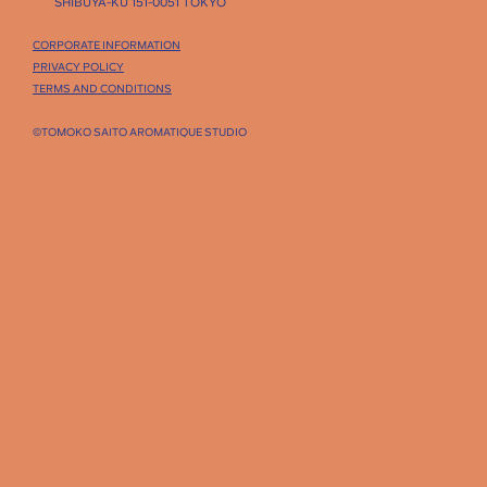
SHIBUYA-KU 151-0051 TOKYO
CORPORATE INFORMATION
PRIVACY POLICY
TERMS AND CONDITIONS
©TOMOKO SAITO AROMATIQUE STUDIO