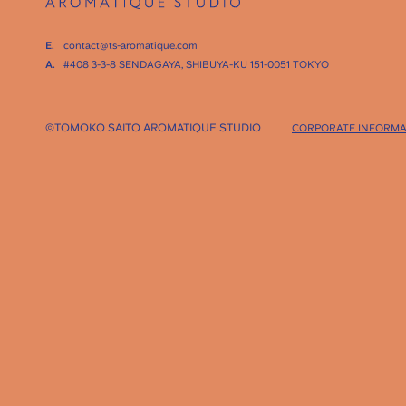
E.
contact@ts-aromatique.com
A.
#408 3-3-8 SENDAGAYA,
SHIBUYA-KU 151-0051 TOKYO
©TOMOKO SAITO AROMATIQUE STUDIO
CORPORATE INFORMA