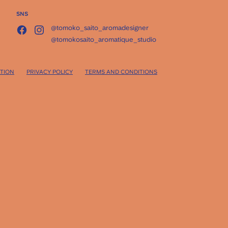
SNS
@tomoko_saito_aromadesigner
@tomokosaito_aromatique_studio
TION
PRIVACY POLICY
TERMS AND CONDITIONS