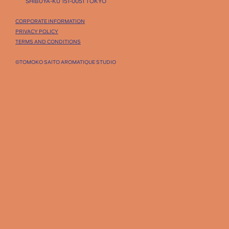
SHIBUYA-KU 151-0051 TOKYO
CORPORATE INFORMATION
PRIVACY POLICY
TERMS AND CONDITIONS
©TOMOKO SAITO AROMATIQUE STUDIO