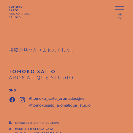
ME
NU
投稿が見つかりませんでした。
SNS
@tomoko_saito_aromadesigner
@tomokosaito_aromatique_studio
E.
contact@ts-aromatique.com
A.
#408 3-3-8 SENDAGAYA,