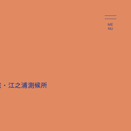
ME
NU
庭・江之浦測候所