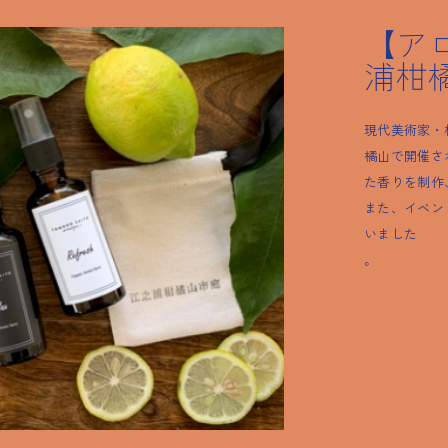
【ア
浦柑
現代美術家・
橘山で開催さ
た香りを制作
また、イベン
いました
。