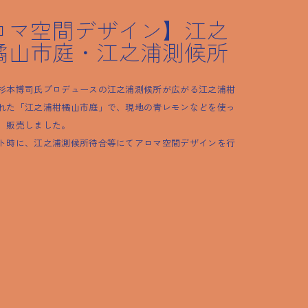
ロマ空間デザイン】江之
橘山市庭・江之浦測候所
杉本博司氏プロデュースの江之浦測候所が広がる江之浦柑
れた「江之浦柑橘山市庭」で、現地の青レモンなどを使っ
、販売しました。
ト時に、江之浦測候所待合等にてアロマ空間デザインを行